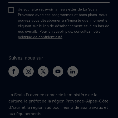
Je souhaite recevoir la newsletter de La Scala
Provence avec ses programmes et bons plans. Vous
pouvez vous désabonner à n'importe quel moment en
cliquant sur le lien de désabonnement situé en bas de
nos e-mails. Pour en savoir plus, consultez
notre
politique de confidentialité
.
Suivez-nous sur
La
La
La
La
La
Scala
Scala
Scala
Scala
Scala
Provence
Provence
Provence
Provence
Provence
sur
sur
sur
sur
sur
La Scala Provence remercie le ministère de la
Facebook
Instagram
Twitter
YouTube
LinkedIn
culture, le préfet de la région Provence-Alpes-Côte
d'Azur et la région sud pour leur aide aux travaux et
aux équipements.