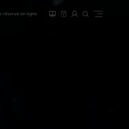
e réserve en ligne
Télécharger
Calendrier
Mon
Rechercher
Afficher
le
compte
la
programme
navigation