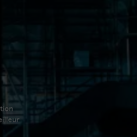
tion
illeur