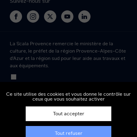
Suivez-nous sur
La
La
La
La
La
Scala
Scala
Scala
Scala
Scala
Provence
Provence
Provence
Provence
Provence
sur
sur
sur
sur
sur
La Scala Provence remercie le ministère de la
Facebook
Instagram
Twitter
YouTube
LinkedIn
culture, le préfet de la région Provence-Alpes-Côte
d'Azur et la région sud pour leur aide aux travaux et
aux équipements.
Ce site utilise des cookies et vous donne le contrôle sur
ceux que vous souhaitez activer
Tout accepter
Tout refuser
Mentions légales